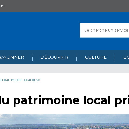
DE
RAYONNER
DÉCOUVRIR
CULTURE
B
du patrimoine local privé
u patrimoine local pr