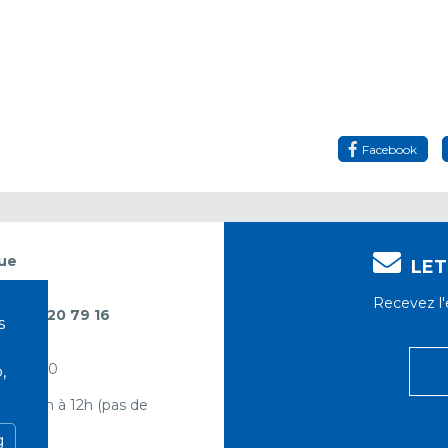
Facebook
gue
LET
GUE
Recevez l'e
 04 90 20 79 16
s
 à 12h30
,
s de 9h à 12h (pas de
)
g