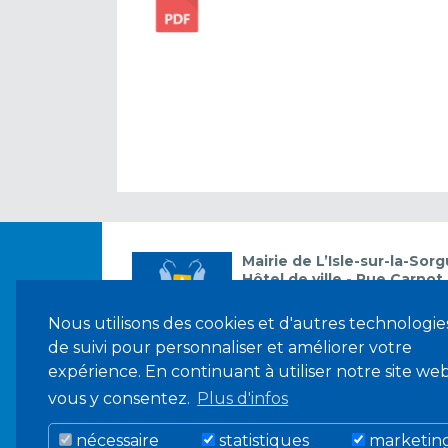
Mairie de L’Isle-sur-la-Sor
Hôtel de ville - Rue Carnot
84800 L’ISLE-SUR-LA-SOR
Tél : 04 90 38 06 45 - Fax :
Nous utilisons des cookies et d'autres technologie
de suivi pour personnaliser et améliorer votre
Horaires :
Du lundi au vendredi de 8h30
expérience. En continuant à utiliser notre site web
et de 13h30 à 17h30
vous y consentez.
Plus d'infos
et le troisième samedi du moi
permanence en juillet et août
nécessaire
statistiques
marketin