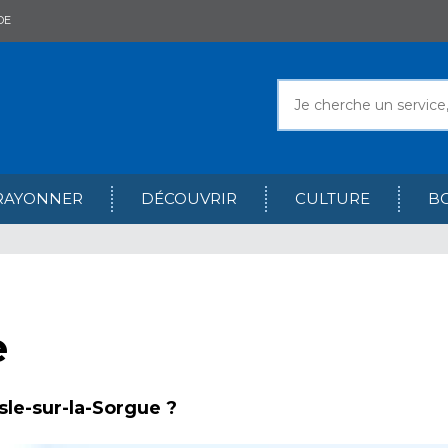
DE
RAYONNER
DÉCOUVRIR
CULTURE
B
e
Isle-sur-la-Sorgue ?