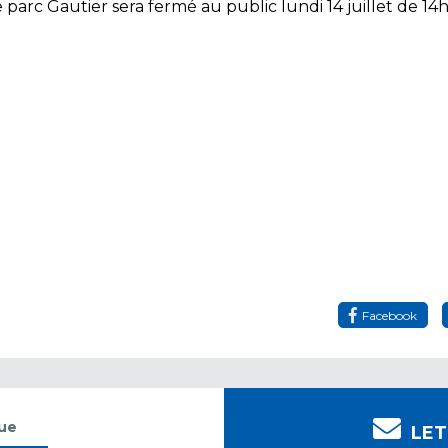
e parc Gautier sera fermé au public lundi 14 juillet de 14
Facebook
gue
LET