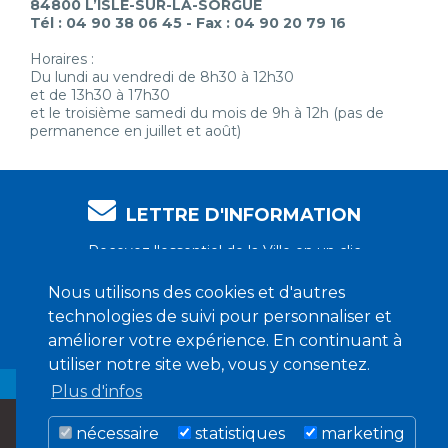
84800 L’ISLE-SUR-LA-SORGUE
Tél : 04 90 38 06 45 - Fax : 04 90 20 79 16
Horaires :
Du lundi au vendredi de 8h30 à 12h30
et de 13h30 à 17h30
et le troisième samedi du mois de 9h à 12h (pas de
permanence en juillet et août)
LETTRE D'INFORMATION
Recevez l'essentiel de la Ville en un clic
Nous utilisons des cookies et d'autres
technologies de suivi pour personnaliser et
Je m'abonne !
améliorer votre expérience. En continuant à
utiliser notre site web, vous y consentez.
Plus d'infos
nécessaire
statistiques
marketing
MENTIONS LÉGALES
CRÉDITS
COOKIES
CONFIDENTIALITÉ
CONTACT