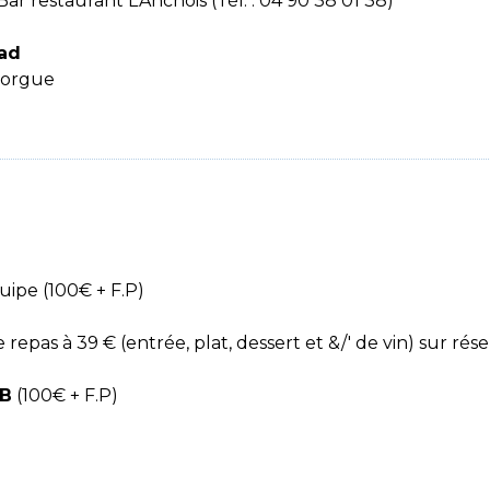
Bar restaurant L’Anchois (Tél. : 04 90 38 01 38)
oad
-Sorgue
uipe (100€ + F.P)
repas à 39 € (entrée, plat, dessert et &/' de vin) sur rés
 B
(100€ + F.P)