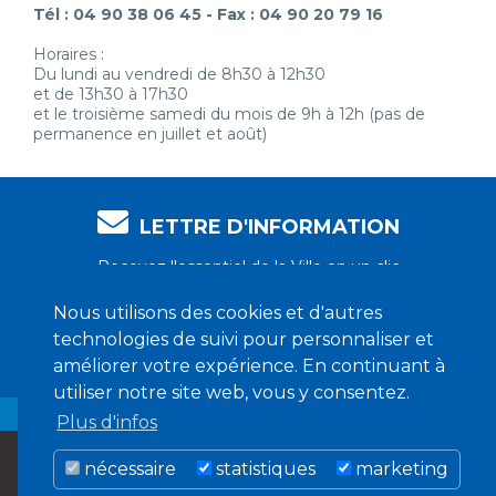
Tél : 04 90 38 06 45 - Fax : 04 90 20 79 16
Horaires :
Du lundi au vendredi de 8h30 à 12h30
et de 13h30 à 17h30
et le troisième samedi du mois de 9h à 12h (pas de
permanence en juillet et août)
LETTRE D'INFORMATION
Recevez l'essentiel de la Ville en un clic
Nous utilisons des cookies et d'autres
technologies de suivi pour personnaliser et
Je m'abonne !
améliorer votre expérience. En continuant à
utiliser notre site web, vous y consentez.
Plus d'infos
nécessaire
statistiques
marketing
MENTIONS LÉGALES
CRÉDITS
COOKIES
CONFIDENTIALITÉ
CONTACT