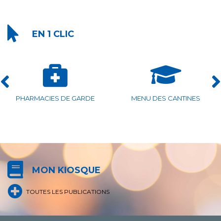
EN 1 CLIC
IES DE GARDE
MENU DES CANTINES
ASSOCIAT
MON KIOSQUE
TOUTES LES PUBLICATIONS