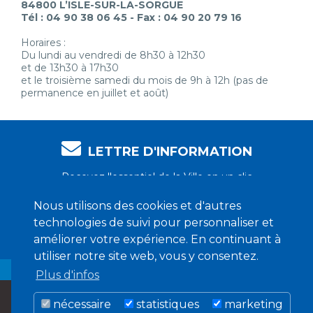
84800 L’ISLE-SUR-LA-SORGUE
Tél : 04 90 38 06 45 - Fax : 04 90 20 79 16
Horaires :
Du lundi au vendredi de 8h30 à 12h30
et de 13h30 à 17h30
et le troisième samedi du mois de 9h à 12h (pas de
permanence en juillet et août)
LETTRE D'INFORMATION
Recevez l'essentiel de la Ville en un clic
Nous utilisons des cookies et d'autres
technologies de suivi pour personnaliser et
Je m'abonne !
améliorer votre expérience. En continuant à
utiliser notre site web, vous y consentez.
Plus d'infos
nécessaire
statistiques
marketing
MENTIONS LÉGALES
CRÉDITS
COOKIES
CONFIDENTIALITÉ
CONTACT